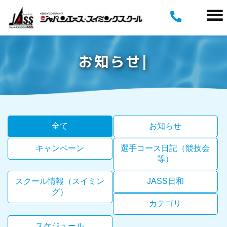
お
知
ら
せ
全て
お知らせ
キャンペーン
選手コース日記（競技会
等）
スクール情報（スイミン
JASS日和
グ）
カテゴリ
スケジュール