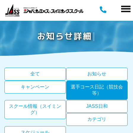
お
知
ら
せ
詳
細
全て
お知らせ
キャンペーン
選手コース日記（競技会
等）
スクール情報（スイミン
JASS日和
グ）
カテゴリ
スケジュール