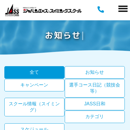
お
知
ら
せ
全て
お知らせ
キャンペーン
選手コース日記（競技会
等）
スクール情報（スイミン
JASS日和
グ）
カテゴリ
スケジュール