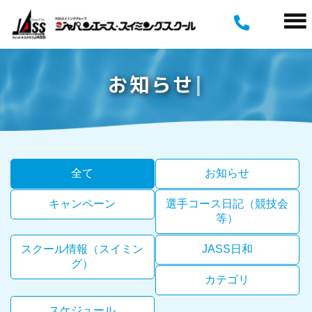
お
知
ら
せ
全て
お知らせ
キャンペーン
選手コース日記（競技会
等）
スクール情報（スイミン
JASS日和
グ）
カテゴリ
スケジュール