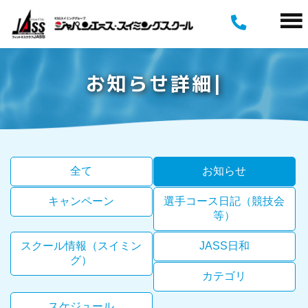
お
知
ら
せ
詳
細
全て
お知らせ
キャンペーン
選手コース日記（競技会
等）
スクール情報（スイミン
JASS日和
グ）
カテゴリ
スケジュール