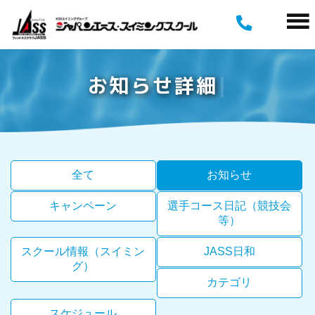
お
知
ら
せ
詳
細
全て
お知らせ
キャンペーン
選手コース日記（競技会
等）
スクール情報（スイミン
JASS日和
グ）
カテゴリ
スケジュール