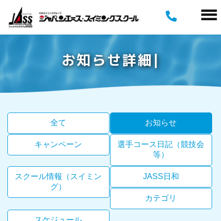
お
知
ら
せ
詳
細
全て
お知らせ
キャンペーン
選手コース日記（競技会
等）
スクール情報（スイミン
JASS日和
グ）
カテゴリ
スケジュール