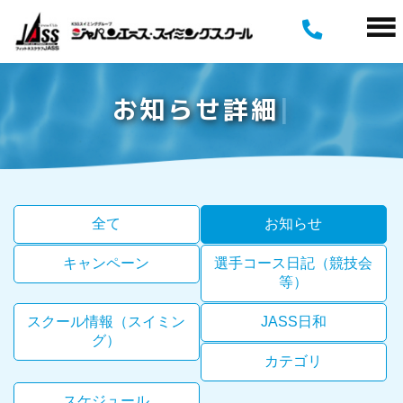
お
知
ら
せ
詳
細
全て
お知らせ
キャンペーン
選手コース日記（競技会
等）
スクール情報（スイミン
JASS日和
グ）
カテゴリ
スケジュール