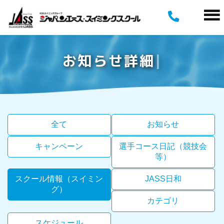
お
知
ら
せ
詳
細
全て
お知らせ
キャンペーン
選手コース日記（競技会
等）
スクール情報（スイミン
JASS日和
グ）
カテゴリ
スケジュール