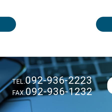
092-936-2223
TEL.
092-936-1232
FAX.