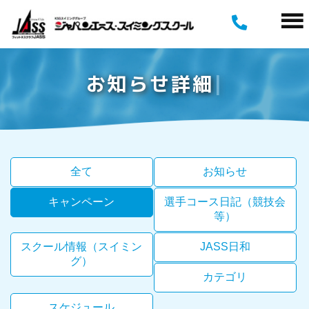
お
知
ら
せ
詳
細
全て
お知らせ
キャンペーン
選手コース日記（競技会
等）
スクール情報（スイミン
JASS日和
グ）
カテゴリ
スケジュール