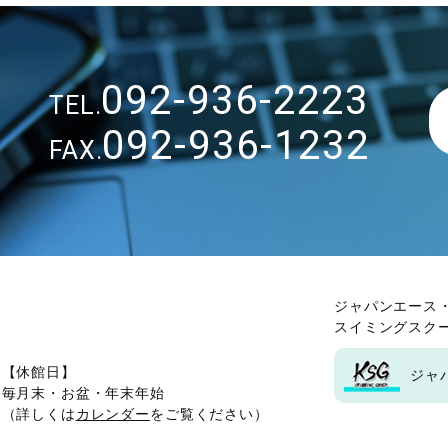
092-936-2223
TEL.
092-936-1232
FAX.
ジャパンエース
スイミングスク
【休館日】
ジャ
毎月末・お盆・年末年始
（詳しくは
カレンダー
をご覧ください）