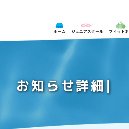
ホーム
ジュニア
スクール
フィットネ
お
知
ら
せ
詳
細